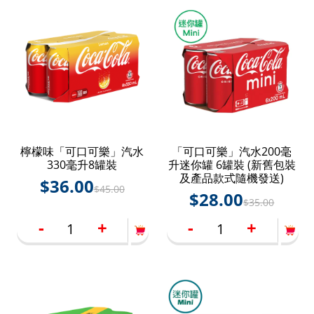
檸檬味「可口可樂」汽水
「可口可樂」汽水200毫
330毫升8罐裝
升迷你罐 6罐裝 (新舊包裝
及產品款式隨機發送)
$
36.00
$
45.00
$
28.00
$
35.00
-
+
-
+