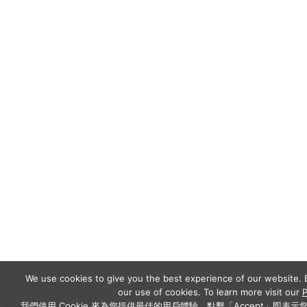
We use cookies to give you the best experience of our website. B
our use of cookies. To learn more visit our
P
我們使用 Cookie 來為您提供最佳的用戶體驗。點擊「Accept」即表示您