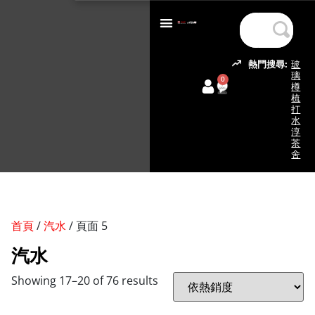
熱門搜尋:
玻
璃
0
樽
梳
打
水
淳
茶
舍
首頁
/
汽水
/ 頁面 5
汽水
Showing 17–20 of 76 results