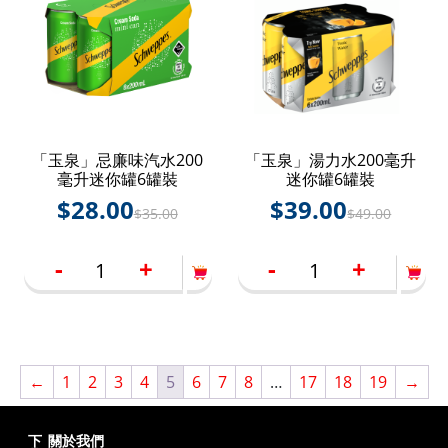
「玉泉」忌廉味汽水200
「玉泉」湯力水200毫升
毫升迷你罐6罐裝
迷你罐6罐裝
$
28.00
$
39.00
$
35.00
$
49.00
-
+
-
+
←
1
2
3
4
5
6
7
8
…
17
18
19
→
下
關於我們