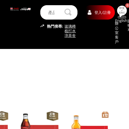
0
登入/註冊
English
辦
熱門搜尋:
玻璃樽
公
梳打水
室
淳茶舍
客
戶