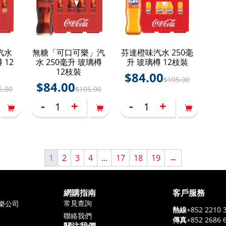
汽水
無糖「可口可樂」汽
芬達橙味汽水 250毫
 12
水 250毫升 玻璃樽
升 玻璃樽 12枝裝
12枝裝
$
84.00
$
105.00
$
84.00
5.00
$
105.00
-
+
-
+
1
2
3
4
…
17
18
19
→
網購指南
客戶服務
常見查詢
樂公司
+852 2210 
熱線
聯絡我們
+852 2686 
傳真
關注我們