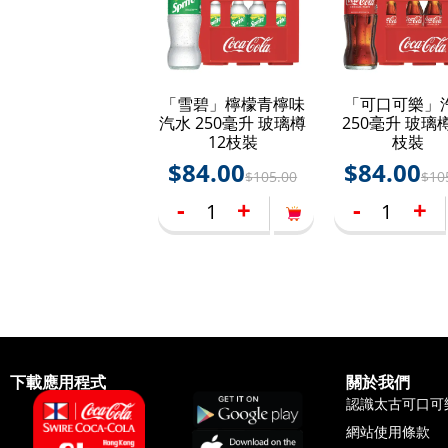
「雪碧」檸檬青檸味
「可口可樂」
汽水 250毫升 玻璃樽
250毫升 玻璃樽
12枝裝
枝裝
$
84.00
$
84.00
$
105.00
$
10
-
+
-
+
下載應用程式
關於我們
認識太古可口可
網站使用條款