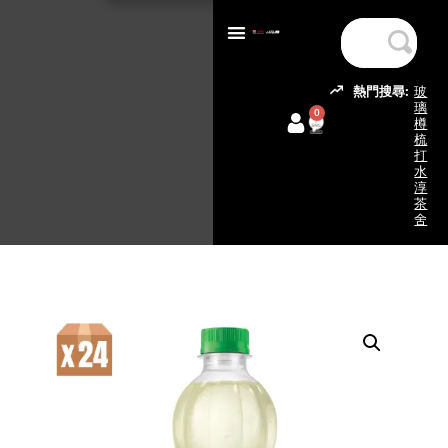
熱門搜尋:
玻
璃
0
樽
梳
打
水
淳
茶
舍