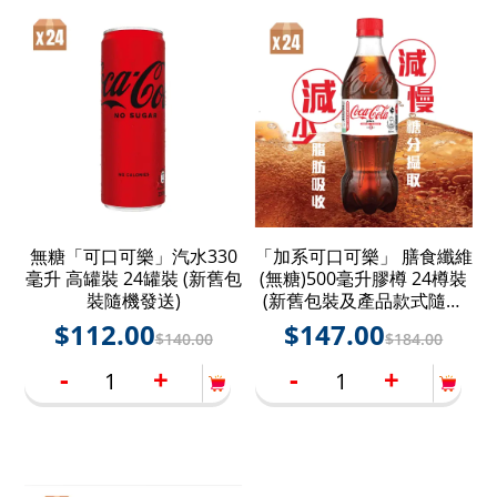
無糖「可口可樂」汽水330
「加系可口可樂」 膳食纖維
毫升 高罐裝 24罐裝 (新舊包
(無糖)500毫升膠樽 24樽裝
裝隨機發送)
(新舊包裝及產品款式隨機
發送)
$
112.00
$
147.00
$
140.00
$
184.00
-
+
-
+