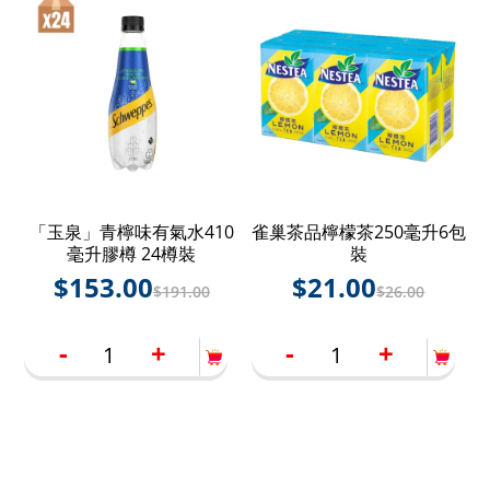
「玉泉」青檸味有氣水410
雀巢茶品檸檬茶250毫升6包
毫升膠樽 24樽裝
裝
$
153.00
$
21.00
$
191.00
$
26.00
-
+
-
+