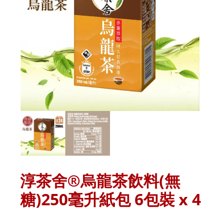
淳茶舍®烏龍茶飲料(無
糖)250毫升紙包 6包裝 x 4