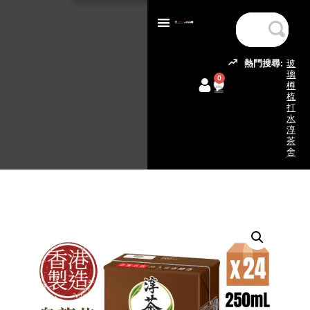
熱門搜尋:
玻
璃
0
樽
梳
打
水
淳
茶
舍