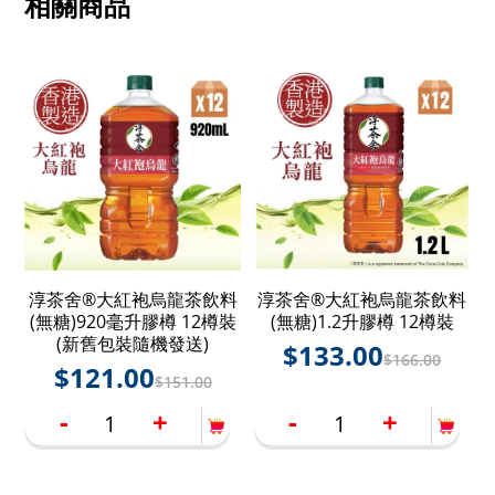
相關商品
淳茶舍®大紅袍烏龍茶飲料
淳茶舍®大紅袍烏龍茶飲料
(無糖)920毫升膠樽 12樽裝
(無糖)1.2升膠樽 12樽裝
(新舊包裝隨機發送)
$
133.00
$
166.00
$
121.00
$
151.00
-
+
-
+