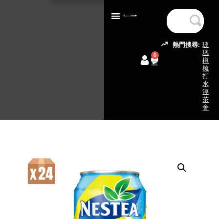
熱門搜尋:
玻
璃
0
樽
梳
打
水
淳
茶
舍