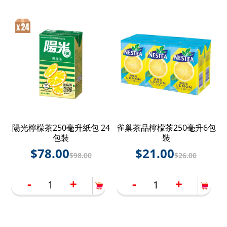
陽光檸檬茶250毫升紙包 24
雀巢茶品檸檬茶250毫升6包
包裝
裝
$
78.00
$
21.00
$
98.00
$
26.00
-
+
-
+