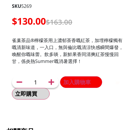
SKU
5269
$
130.00
$
163.00
雀巢茶品®檸檬茶用上濃郁茶香嘅紅茶，加埋檸檬獨有
嘅清新味道，一入口，無與倫比嘅清涼快感瞬間爆發，
喚醒你嘅味蕾。飲多啖，新鮮果香同清爽紅茶慢慢回
甘，係炎熱Summer嘅消暑選擇！
加入購物車
立即購買