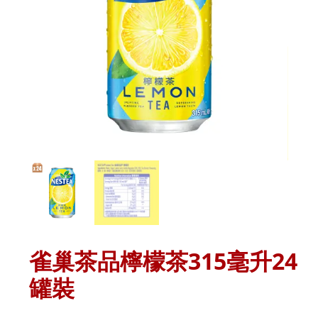
雀巢茶品檸檬茶315毫升24
罐裝