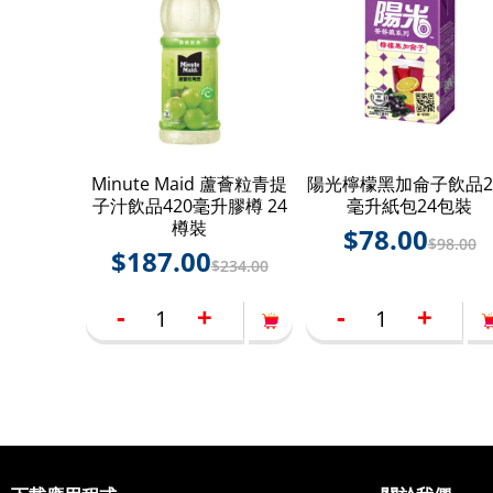
Minute Maid 蘆薈粒青提
陽光檸檬黑加侖子飲品2
子汁飲品420毫升膠樽 24
毫升紙包24包裝
樽裝
$
78.00
$
98.00
$
187.00
$
234.00
-
+
-
+