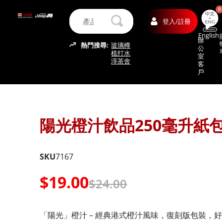
0
登入/註冊
English
辦
熱門搜尋:
玻璃樽
公
梳打水
室
淳茶舍
客
戶
陽光橙汁飲品250毫升紙
SKU
7167
$
19.00
$
24.00
「陽光」橙汁 – 經典港式橙汁風味，復刻版包裝，