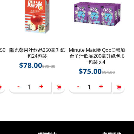
50
陽光蘋果汁飲品250毫升紙
Minute Maid® Qoo®黑加
包24包裝
侖子汁飲品200毫升紙包 6
包裝 x 4
$
78.00
$
98.00
$
75.00
$
94.00
-
+
-
+