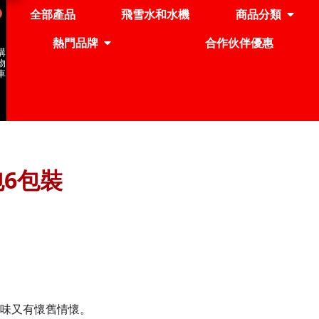
全部產品
飛雪水和水機
商品分類
熱門品牌
合作伙伴優惠
購
物
車
包6包裝
好味又有懷舊情懷。