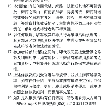
有權取消其領獎資格。
本活動如有任何因電腦、網路、技術或其他不可歸責
於主辦商之事由，而使參加者、得獎者或主辦商所遞
交或登錄的資料有遲延、遺失、錯誤、無法辨識或損
毁，導致資料無效等情況，主辦商概不負上任何法律
責任，參加者或得獎者均不得異議。
以任何欺騙、駭客或其它非法行為破壞活動規則者，
其參加及／或得獎資格將作廢，主辦商並對有關參加
者或得獎者保留法律追訴權。
參加者於參加活動之同時，即代表同意接受活動之條
款及細則約束，如有違反，主辦商有權取消參加者之
參加資格，並對於任何破壞活動之行為保留法律追訴
權。
上述條款及細則受香港法律規管，並以主辦商解讀為
準。如有任何爭議，主辦商將擁有最終決定權，並保
留權利隨時修改、更新、終止或取消本優惠，或更改
有關之條款及細則，而毋須事先通知。
如對是次推廣活動有任何查詢，請致電香港太古可口
可樂e-Shop客戶服務熱線(852) 2210 3311或電郵