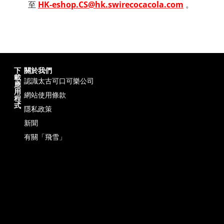
至
HK-eshop.CS@hk.swirecocacola.com
。
下
關於我們
載
認識太古可口可樂公司
應
用
網站使用條款
程
式
隱私政策
新聞
有關「飛雪」