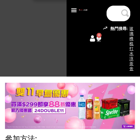
熱門搜尋:
玻
璃
0
樽
梳
打
水
淳
茶
舍
參加方法: